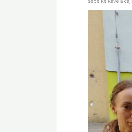
sebe ke kávě a čaji