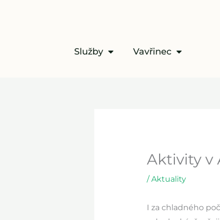
Přeskočit
na
obsah
Služby
Vavřinec
Aktivity v
/
Aktuality
I za chladného poč